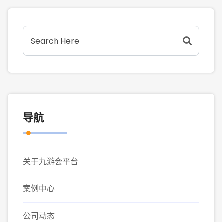
导航
关于九游会平台
案例中心
公司动态