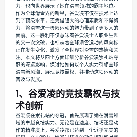
力，也向世界展示了她在滑雪领域的霸主地位。
作为全球滑雪界的新星，谷爱凌不仅在技术上达
到了顶级水平，还凭借强大的心理素质和不懈努
力，将滑雪这一极限运动的魅力带到了更多人的
面前。这一胜利不仅意味着谷爱凌个人职业生涯
的又一次突破，也标志着全球滑雪运动的风向标
正在发生变化，激发了全世界对滑雪的热情和关
注。本文将从四个方面详细分析谷爱凌崇礼站夺
冠的深远影响，探讨她如何以个人实力引领全球
滑雪新风潮，展现竞技霸权，并推动这项运动的
普及与发展。
1、谷爱凌的竞技霸权与技
术创新
谷爱凌在崇礼站的夺冠，首先展现了她在滑雪领
域的卓越竞技实力。无论是在速度、技巧还是动
作的精准度上，谷爱凌都已达到一个近乎完美的