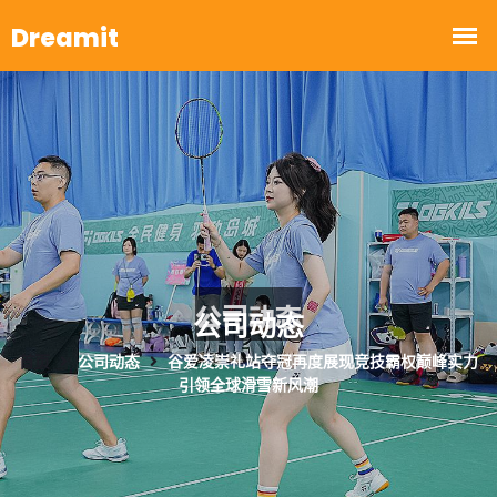
公司动态
首页
公司动态
谷爱凌崇礼站夺冠再度展现竞技霸权巅峰实力
引领全球滑雪新风潮