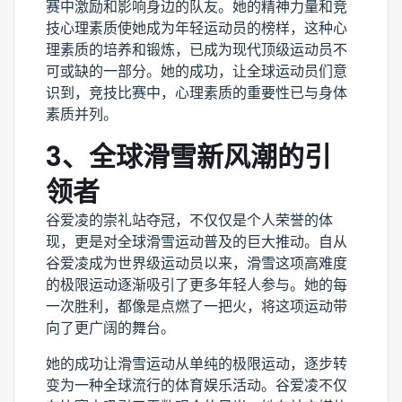
赛中激励和影响身边的队友。她的精神力量和竞
技心理素质使她成为年轻运动员的榜样，这种心
理素质的培养和锻炼，已成为现代顶级运动员不
可或缺的一部分。她的成功，让全球运动员们意
识到，竞技比赛中，心理素质的重要性已与身体
素质并列。
3、全球滑雪新风潮的引
领者
谷爱凌的崇礼站夺冠，不仅仅是个人荣誉的体
现，更是对全球滑雪运动普及的巨大推动。自从
谷爱凌成为世界级运动员以来，滑雪这项高难度
的极限运动逐渐吸引了更多年轻人参与。她的每
一次胜利，都像是点燃了一把火，将这项运动带
向了更广阔的舞台。
她的成功让滑雪运动从单纯的极限运动，逐步转
变为一种全球流行的体育娱乐活动。谷爱凌不仅