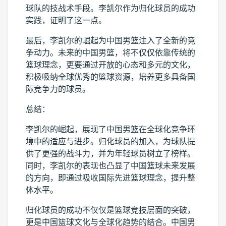
球队的技战术手段。李凯尔作为归化球员的成功
实践，证明了这一点。
最后，李凯尔的崛起为中国男篮注入了全新的竞
争动力。未来的中国男篮，将不仅仅依靠传统的
篮球理念，更要通过开放的心态和多元的文化，
积极吸纳全球优秀的篮球资源，培养更多具备国
际竞争力的球员。
总结：
李凯尔的崛起，展现了中国男篮在全球化竞争环
境中的适应与进步。归化球员的加入，为球队提
供了更强的战斗力，并为年轻球员树立了榜样。
同时，李凯尔的表现也凸显了中国篮球未来发展
的方向，即通过吸收国际先进篮球理念，提升整
体水平。
归化球员的成功不仅仅是篮球竞技层面的突破，
更是中国篮球文化与全球化趋势的结合。中国男