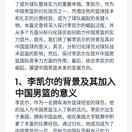
了提升球队整体实力的重要举措。李凯尔，作为
中国男篮的归化球员之一，凭借出色的篮球技术
和扎实的比赛经验，成为了球队崛起的关键人
物。本篇文章将深入探讨李凯尔的崛起过程，并
从多个方面分析归化球员如何助力中国男篮的实
力提升。首先，我们将了解李凯尔的背景及其对
中国篮球的意义；其次，分析归化球员对球队战
术层面的影响；然后，探讨李凯尔在提升中国男
篮国际竞争力方面的作用；最后，结合李凯尔的
崛起，展望中国男篮未来的发展方向。
1、李凯尔的背景及其加入
中国男篮的意义
李凯尔，作为一名拥有海外篮球经验的球员，他
的加入为中国男篮注入了新的活力。李凯尔出生
于美国，拥有中国血统，他在美国大学联赛中积
累了丰富的比赛经验。通过归化，他成功成为了
中国男篮的一员，开始为中国队贡献自己的力