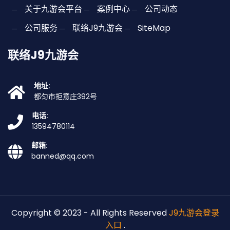
关于九游会平台
案例中心
公司动态
公司服务
联络J9九游会
SiteMap
联络J9九游会
地址:
都匀市拒意庄392号
电话:
13594780114
邮箱:
banned@qq.com
Copyright © 2023 - All Rights Reserved
J9九游会登录
入口
.