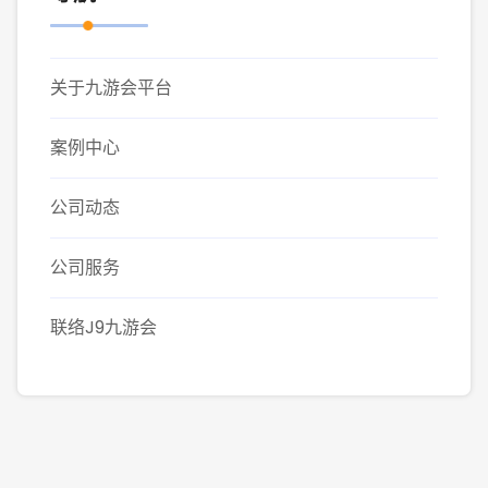
关于九游会平台
案例中心
公司动态
公司服务
联络J9九游会