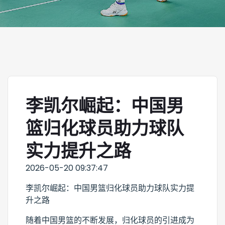
李凯尔崛起：中国男
篮归化球员助力球队
实力提升之路
2026-05-20 09:37:47
李凯尔崛起：中国男篮归化球员助力球队实力提
升之路
随着中国男篮的不断发展，归化球员的引进成为