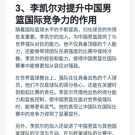
3、李凯尔对提升中国男
篮国际竞争力的作用
随着国际篮球水平的不断提高，归化球员的作用
愈发重要。李凯尔的加入，为中国男篮提供了与
世界强队对抗的能力。他不仅具备顶级的个人能
力，还能够带领团队在高强度的比赛中保持冷
静。李凯尔的经验和能力，使得中国男篮在国际
赛事中能够更加从容应对强敌。
在世界篮球舞台上，强队往往具备出色的个人球
员，他们不仅是球队的得分核心，还能在关键时
刻担起比赛的责任。李凯尔凭借他出色的得分能
力和篮板控制，使中国男篮在面对世界级强队
时，能够更有底气。他的表现让中国队在国际比
赛中的竞争力得到了显著提升。
另外，李凯尔的加入还促进了中国男篮与其他国
家球队的交流与互动。在与欧美球队的比赛中，