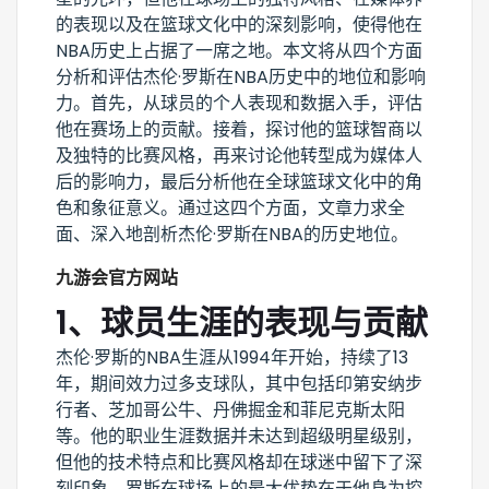
的表现以及在篮球文化中的深刻影响，使得他在
NBA历史上占据了一席之地。本文将从四个方面
分析和评估杰伦·罗斯在NBA历史中的地位和影响
力。首先，从球员的个人表现和数据入手，评估
他在赛场上的贡献。接着，探讨他的篮球智商以
及独特的比赛风格，再来讨论他转型成为媒体人
后的影响力，最后分析他在全球篮球文化中的角
色和象征意义。通过这四个方面，文章力求全
面、深入地剖析杰伦·罗斯在NBA的历史地位。
九游会官方网站
1、球员生涯的表现与贡献
杰伦·罗斯的NBA生涯从1994年开始，持续了13
年，期间效力过多支球队，其中包括印第安纳步
行者、芝加哥公牛、丹佛掘金和菲尼克斯太阳
等。他的职业生涯数据并未达到超级明星级别，
但他的技术特点和比赛风格却在球迷中留下了深
刻印象。罗斯在球场上的最大优势在于他身为控