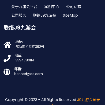
关于九游会平台
案例中心
公司动态
公司服务
联络J9九游会
SiteMap
联络J9九游会
地址:
都匀市拒意庄392号
电话:
13594780114
邮箱:
banned@qq.com
Copyright © 2023 - All Rights Reserved
J9九游会登录