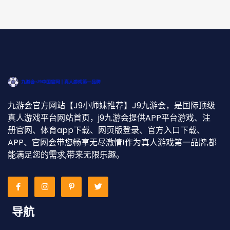
九游会官方网站【J9小师妹推荐】J9九游会，是国际顶级
真人游戏平台网站首页，j9九游会提供APP平台游戏、注
册官网、体育app下载、网页版登录、官方入口下载、
APP、官网会带您畅享无尽激情!作为真人游戏第一品牌,都
能满足您的需求,带来无限乐趣。
导航