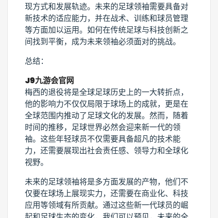
现方式和发展轨迹。未来的足球领袖需要具备对
新技术的适应能力，并在战术、训练和球员管理
等方面加以运用。如何在传统足球与科技创新之
间找到平衡，成为未来领袖必须面对的挑战。
总结：
J9九游会官网
梅西的退役将是全球足球历史上的一大转折点，
他的影响力不仅仅局限于球场上的成就，更是在
全球范围内推动了足球文化的发展。然而，随着
时间的推移，足球世界必然会迎来新一代的领
袖。这些年轻球员不仅需要具备超凡的技术能
力，还需要展现出社会责任感、领导力和全球化
视野。
未来的足球领袖将是多方面发展的产物，他们不
仅要在球场上展现实力，还需要在商业化、科技
应用等领域有所贡献。通过这些新一代球员的崛
起和足球生态的变化，我们可以预见，未来的全