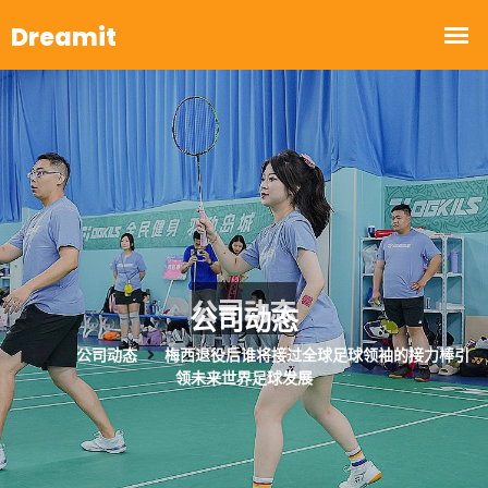
公司动态
首页
公司动态
梅西退役后谁将接过全球足球领袖的接力棒引
领未来世界足球发展