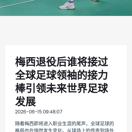
梅西退役后谁将接过
全球足球领袖的接力
棒引领未来世界足球
发展
2026-06-15 09:48:07
随着梅西即将进入职业生涯的尾声，全球足球的
格局也在悄然发生变化。从球场上的传奇到场外