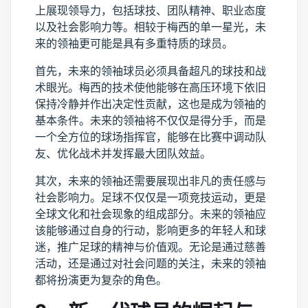
上展现领导力，包括球技、团队精神、职业态度
以及社会影响力等。相较于梅西的单一星光，未
来的领袖更可能是具有多重特质的球员。
首先，未来的领袖球员必须具备超凡的球技和战
术眼光。梅西的技术使他能够在高压环境下依旧
保持冷静并作出决定性贡献，这也是成为领袖的
基本条件。未来的领袖将不仅仅是得分手，而是
一个全方位的球场指挥官，能够在比赛中调动队
友、优化战术并发挥最大团队效益。
其次，未来的领袖还需要展现出非凡的责任感与
社会影响力。足球不仅仅是一项竞技运动，更是
全球文化和社会现象的组成部分。未来的领袖应
该能够通过自身的行动，影响更多的年轻人和球
迷，推广足球的精神与价值观。无论是通过慈善
活动，还是通过对社会问题的关注，未来的领袖
都将扮演更为复杂的角色。