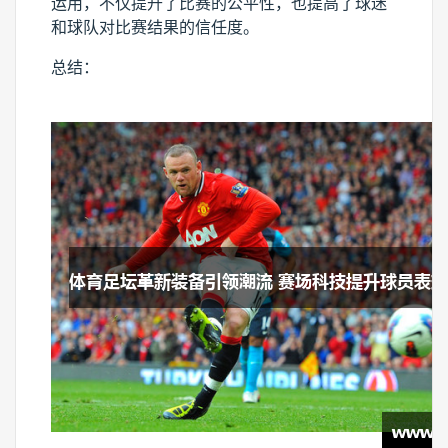
运用，不仅提升了比赛的公平性，也提高了球迷
和球队对比赛结果的信任度。
总结：