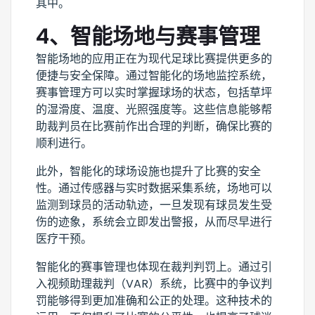
其中。
4、智能场地与赛事管理
智能场地的应用正在为现代足球比赛提供更多的
便捷与安全保障。通过智能化的场地监控系统，
赛事管理方可以实时掌握球场的状态，包括草坪
的湿滑度、温度、光照强度等。这些信息能够帮
助裁判员在比赛前作出合理的判断，确保比赛的
顺利进行。
此外，智能化的球场设施也提升了比赛的安全
性。通过传感器与实时数据采集系统，场地可以
监测到球员的活动轨迹，一旦发现有球员发生受
伤的迹象，系统会立即发出警报，从而尽早进行
医疗干预。
智能化的赛事管理也体现在裁判判罚上。通过引
入视频助理裁判（VAR）系统，比赛中的争议判
罚能够得到更加准确和公正的处理。这种技术的