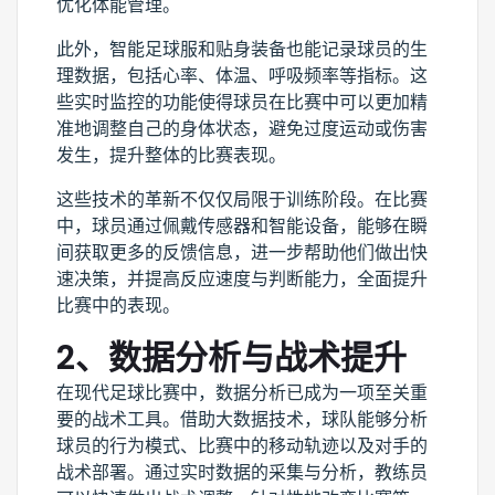
优化体能管理。
此外，智能足球服和贴身装备也能记录球员的生
理数据，包括心率、体温、呼吸频率等指标。这
些实时监控的功能使得球员在比赛中可以更加精
准地调整自己的身体状态，避免过度运动或伤害
发生，提升整体的比赛表现。
这些技术的革新不仅仅局限于训练阶段。在比赛
中，球员通过佩戴传感器和智能设备，能够在瞬
间获取更多的反馈信息，进一步帮助他们做出快
速决策，并提高反应速度与判断能力，全面提升
比赛中的表现。
2、数据分析与战术提升
在现代足球比赛中，数据分析已成为一项至关重
要的战术工具。借助大数据技术，球队能够分析
球员的行为模式、比赛中的移动轨迹以及对手的
战术部署。通过实时数据的采集与分析，教练员