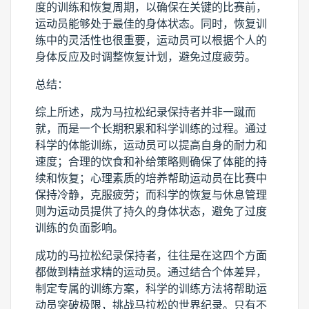
度的训练和恢复周期，以确保在关键的比赛前，
运动员能够处于最佳的身体状态。同时，恢复训
练中的灵活性也很重要，运动员可以根据个人的
身体反应及时调整恢复计划，避免过度疲劳。
总结：
综上所述，成为马拉松纪录保持者并非一蹴而
就，而是一个长期积累和科学训练的过程。通过
科学的体能训练，运动员可以提高自身的耐力和
速度；合理的饮食和补给策略则确保了体能的持
续和恢复；心理素质的培养帮助运动员在比赛中
保持冷静，克服疲劳；而科学的恢复与休息管理
则为运动员提供了持久的身体状态，避免了过度
训练的负面影响。
成功的马拉松纪录保持者，往往是在这四个方面
都做到精益求精的运动员。通过结合个体差异，
制定专属的训练方案，科学的训练方法将帮助运
动员突破极限，挑战马拉松的世界纪录。只有不