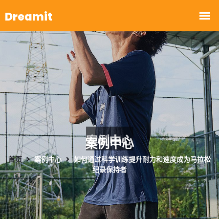
案例中心
首页
案例中心
如何通过科学训练提升耐力和速度成为马拉松
纪录保持者