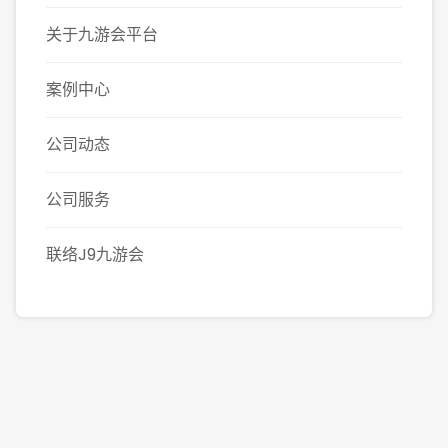
关于九游会平台
案例中心
公司动态
公司服务
联络J9九游会