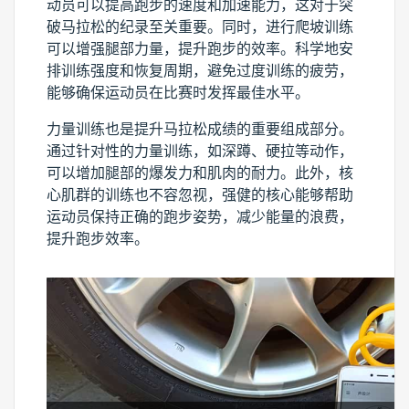
动员可以提高跑步的速度和加速能力，这对于突
破马拉松的纪录至关重要。同时，进行爬坡训练
可以增强腿部力量，提升跑步的效率。科学地安
排训练强度和恢复周期，避免过度训练的疲劳，
能够确保运动员在比赛时发挥最佳水平。
力量训练也是提升马拉松成绩的重要组成部分。
通过针对性的力量训练，如深蹲、硬拉等动作，
可以增加腿部的爆发力和肌肉的耐力。此外，核
心肌群的训练也不容忽视，强健的核心能够帮助
运动员保持正确的跑步姿势，减少能量的浪费，
提升跑步效率。