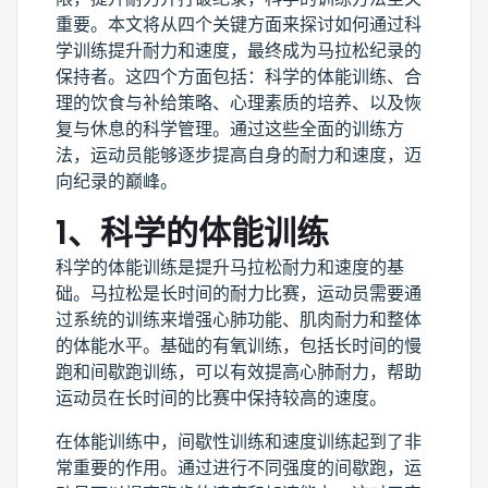
重要。本文将从四个关键方面来探讨如何通过科
学训练提升耐力和速度，最终成为马拉松纪录的
保持者。这四个方面包括：科学的体能训练、合
理的饮食与补给策略、心理素质的培养、以及恢
复与休息的科学管理。通过这些全面的训练方
法，运动员能够逐步提高自身的耐力和速度，迈
向纪录的巅峰。
1、科学的体能训练
科学的体能训练是提升马拉松耐力和速度的基
础。马拉松是长时间的耐力比赛，运动员需要通
过系统的训练来增强心肺功能、肌肉耐力和整体
的体能水平。基础的有氧训练，包括长时间的慢
跑和间歇跑训练，可以有效提高心肺耐力，帮助
运动员在长时间的比赛中保持较高的速度。
在体能训练中，间歇性训练和速度训练起到了非
常重要的作用。通过进行不同强度的间歇跑，运