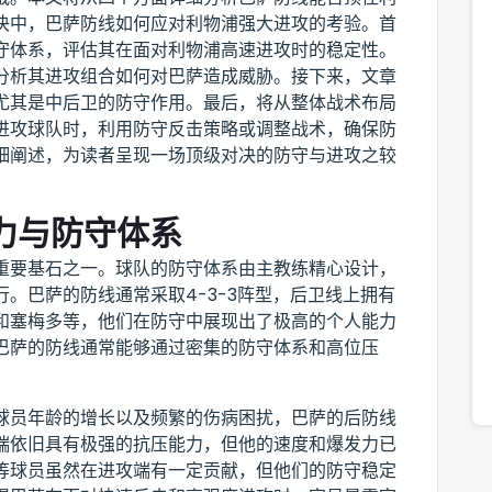
决中，巴萨防线如何应对利物浦强大进攻的考验。首
守体系，评估其在面对利物浦高速进攻时的稳定性。
分析其进攻组合如何对巴萨造成威胁。接下来，文章
尤其是中后卫的防守作用。最后，将从整体战术布局
进攻球队时，利用防守反击策略或调整战术，确保防
细阐述，为读者呈现一场顶级对决的防守与进攻之较
力与防守体系
重要基石之一。球队的防守体系由主教练精心设计，
。巴萨的防线通常采取4-3-3阵型，后卫线上拥有
和塞梅多等，他们在防守中展现出了极高的个人能力
巴萨的防线通常能够通过密集的防守体系和高位压
球员年龄的增长以及频繁的伤病困扰，巴萨的后防线
端依旧具有极强的抗压能力，但他的速度和爆发力已
等球员虽然在进攻端有一定贡献，但他们的防守稳定