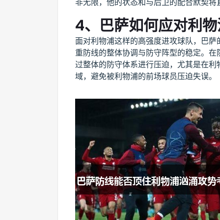
非无限，他的状态和与后卫的配合默契将
4、巴萨如何应对利物
面对利物浦这样的高强度进攻球队，巴萨
重防线的整体协调与防守阵型的稳定。在
过整体的防守体系进行压迫，尤其是在利
域，避免被利物浦的前场球员压迫失误。