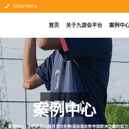
13594780114
首页
关于九游会平台
案例中
案例中心
页
案例中心
巴萨防线能否顶住利物浦汹涌攻势考验欧洲之巅的实力