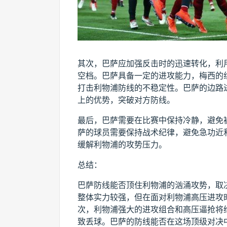
其次，巴萨应加强反击时的迅速转化，利
空档。巴萨具备一定的进攻能力，梅西的
打击利物浦防线的不稳定性。巴萨的边路
上的优势，突破对方防线。
最后，巴萨需要在比赛中保持冷静，避免
萨的球员需要保持战术纪律，避免急功近
缓解利物浦的攻势压力。
总结：
巴萨防线能否顶住利物浦的汹涌攻势，取
整体实力较强，但在面对利物浦高压进攻
次，利物浦强大的进攻组合和高压逼抢将
致丢球。巴萨的防线能否在这场顶级对决