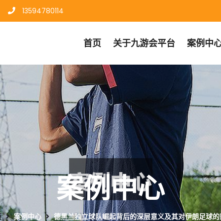
13594780114
首页
关于九游会平台
案例中
案例中心
页
案例中心
德黑兰独立球队崛起背后的深层意义及其对伊朗足球的