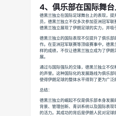
4、俱乐部在国际舞台
德黑兰独立在国际足球舞台上的表现，提
员，德黑兰独立不仅多次参加亚洲冠军联
德黑兰独立展现了伊朗足球的实力，并吸
德黑兰独立的国际表现不仅提升了俱乐部
作。在亚洲冠军联赛等顶级赛事中，德黑
样的成绩，不仅让德黑兰独立成为了伊朗
展。
通过与国际强队的交锋，德黑兰独立不仅
的声誉。这种国际化的发展路线为俱乐部
使得伊朗足球的整体水平得到了更为广泛
总结：
德黑兰独立的崛起不仅是俱乐部本身发展
背景、管理创新、青训系统以及国际表现
的活力。其成功的背后是伊朗人民对足球