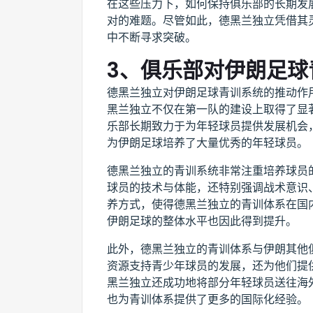
在这些压力下，如何保持俱乐部的长期发
对的难题。尽管如此，德黑兰独立凭借其
中不断寻求突破。
3、俱乐部对伊朗足球
德黑兰独立对伊朗足球青训系统的推动作
黑兰独立不仅在第一队的建设上取得了显
乐部长期致力于为年轻球员提供发展机会
为伊朗足球培养了大量优秀的年轻球员。
德黑兰独立的青训系统非常注重培养球员
球员的技术与体能，还特别强调战术意识
养方式，使得德黑兰独立的青训体系在国
伊朗足球的整体水平也因此得到提升。
此外，德黑兰独立的青训体系与伊朗其他
资源支持青少年球员的发展，还为他们提
黑兰独立还成功地将部分年轻球员送往海
也为青训体系提供了更多的国际化经验。