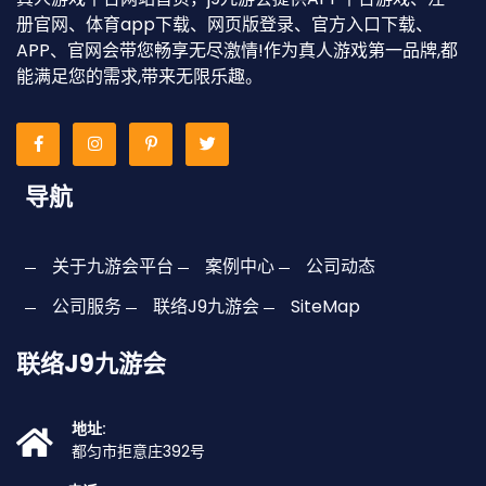
册官网、体育app下载、网页版登录、官方入口下载、
APP、官网会带您畅享无尽激情!作为真人游戏第一品牌,都
能满足您的需求,带来无限乐趣。
导航
关于九游会平台
案例中心
公司动态
公司服务
联络J9九游会
SiteMap
联络J9九游会
地址:
都匀市拒意庄392号