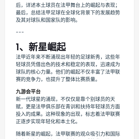
后，详述本土球员在法甲舞台上的崛起与表现；
最后，总结法甲足球在全球化背景下的发展趋势
及其对球队和国家队的影响。
---
1、新星崛起
法甲近年来不断涌现出年轻的足球新秀，这些年
轻球员凭借出色的技术和稳定的表现，迅速成为
球队的核心力量。他们的崛起不仅丰富了法甲联
赛的竞争力，也提升了整体比赛质量。
九游会平台
新一代球星的涌现，不仅仅是靠个别球员的天
赋，更是法甲俱乐部在青训和扶持年轻球员方面
投入的成果。这种现象的出现，标志着法甲联赛
正逐步实现年轻化和本土化。
随着新星的崛起，法甲联赛的观众吸引力和国际