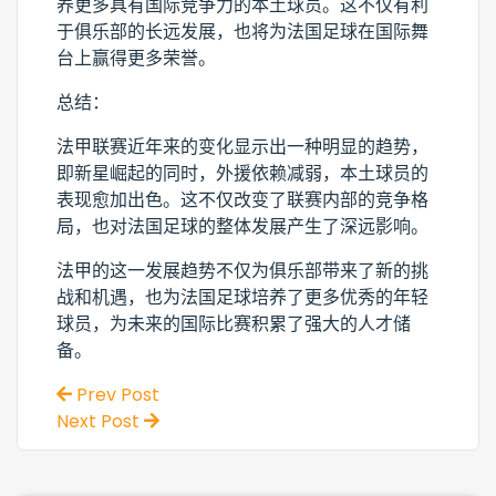
养更多具有国际竞争力的本土球员。这不仅有利
于俱乐部的长远发展，也将为法国足球在国际舞
台上赢得更多荣誉。
总结：
法甲联赛近年来的变化显示出一种明显的趋势，
即新星崛起的同时，外援依赖减弱，本土球员的
表现愈加出色。这不仅改变了联赛内部的竞争格
局，也对法国足球的整体发展产生了深远影响。
法甲的这一发展趋势不仅为俱乐部带来了新的挑
战和机遇，也为法国足球培养了更多优秀的年轻
球员，为未来的国际比赛积累了强大的人才储
备。
Prev Post
Next Post