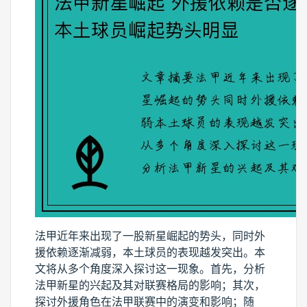
法甲近年来出现了一股新星崛起的势头，同时外
援依赖逐渐减弱，本土球员的表现越发突出。本
文将从多个角度深入探讨这一现象。首先，分析
法甲新星的兴起及其对联赛格局的影响；其次，
探讨外援角色在法甲联赛中的演变和影响；随