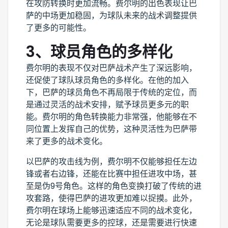
在攻防转换时更加流畅。费尔明的出色表现让巴
萨的中场更加稳固，为球队未来的战术调整提供
了更多的可能性。
3、球员角色的多样化
费尔明的表现不仅对巴萨战术产生了深远影响，
还促使了球队球员角色的多样化。在他的加入
下，巴萨的球员角色不再局限于传统的定位，而
是通过灵活的战术安排，赋予球员更多元的职
能。费尔明的角色转换能力非常强，他能够在不
同位置上发挥自己的优势，这种灵活性为巴萨带
来了更多的战术变化。
以巴萨的攻击线为例，费尔明不仅能够担任左边
锋或者右边锋，还能在比赛中担任进攻中场，甚
至是伪9号角色。这样的角色变换打破了传统的进
攻套路，使得巴萨的进攻更加难以捉摸。此外，
费尔明在球场上能够迅速适应不同的战术变化，
无论是球队需要更多的控球，还是需要进行快速