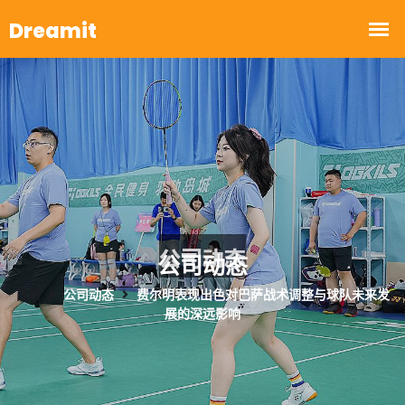
公司动态
首页
公司动态
费尔明表现出色对巴萨战术调整与球队未来发
展的深远影响