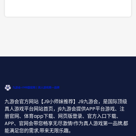
九游会官方网站【J9小师妹推荐】J9九游会，是国际顶级
真人游戏平台网站首页，j9九游会提供APP平台游戏、注
册官网、体育app下载、网页版登录、官方入口下载、
APP、官网会带您畅享无尽激情!作为真人游戏第一品牌,都
能满足您的需求,带来无限乐趣。