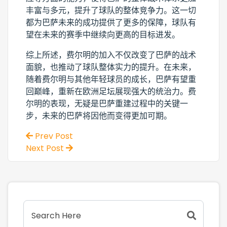
丰富与多元，提升了球队的整体竞争力。这一切
都为巴萨未来的成功提供了更多的保障，球队有
望在未来的赛季中继续向更高的目标进发。
综上所述，费尔明的加入不仅改变了巴萨的战术
面貌，也推动了球队整体实力的提升。在未来，
随着费尔明与其他年轻球员的成长，巴萨有望重
回巅峰，重新在欧洲足坛展现强大的统治力。费
尔明的表现，无疑是巴萨重建过程中的关键一
步，未来的巴萨将因他而变得更加可期。
Prev Post
Next Post