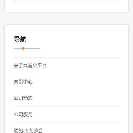
导航
关于九游会平台
案例中心
公司动态
公司服务
联络J9九游会