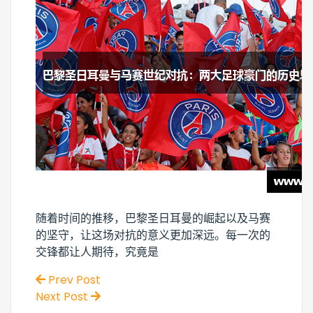
随着时间的推移，巴黎圣日耳曼的崛起以及马赛
的坚守，让这场对抗的意义更加深远。每一次的
交锋都让人期待，究竟是
Prev Post
Next Post