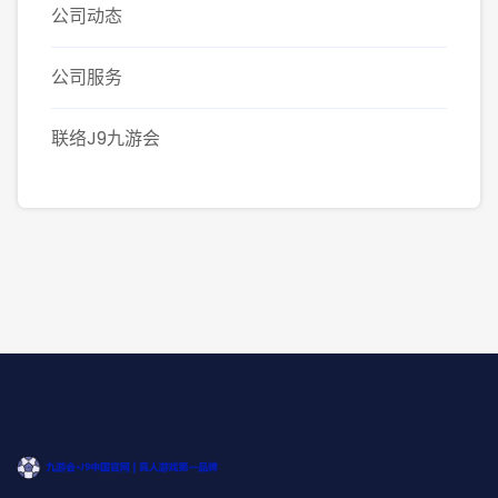
公司动态
公司服务
联络J9九游会