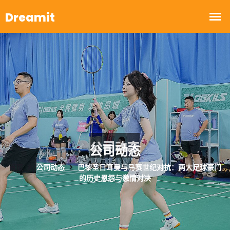
公司动态
首页
公司动态
巴黎圣日耳曼与马赛世纪对抗：两大足球豪门
的历史恩怨与激情对决