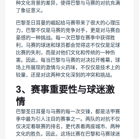
种文化背景的差异，使得巴黎与马赛的对抗充满
了象征意义。
巴黎圣日耳曼的崛起给马赛带来了很大的心理压
力，巴黎不仅是马赛的竞争对手，更是对马赛自
豪感的一种挑战。每一次巴黎在赛季中获得胜
利，马赛的球迷和球员都会觉得这不仅仅是足球
比赛的失利，而是对他们文化和传统的一种伤
害。因此，每当巴黎与马赛的对决拉开帷幕，球
场上所展现的激情与火药味，不仅仅是技术上的
较量，还是对这两种文化深刻的冲突和挑战。
3、赛事重要性与球迷激
情
巴黎圣日耳曼与马赛的每一次交锋，都是法甲赛
季中最为引人注目的赛事之一。两队的对抗不仅
仅决定着联赛的排名，更代表着两座城市、两种
文化的胜负。因此，这场比赛在巴黎和马赛球迷