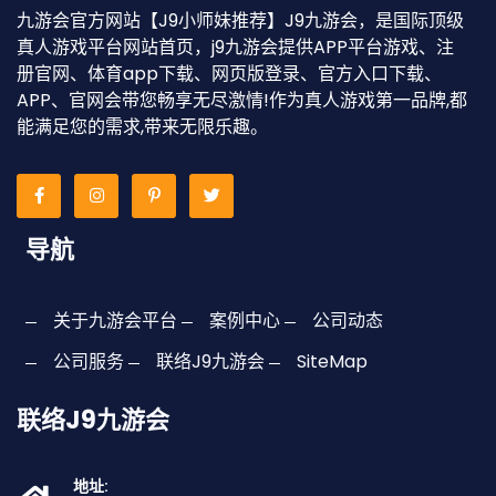
九游会官方网站【J9小师妹推荐】J9九游会，是国际顶级
真人游戏平台网站首页，j9九游会提供APP平台游戏、注
册官网、体育app下载、网页版登录、官方入口下载、
APP、官网会带您畅享无尽激情!作为真人游戏第一品牌,都
能满足您的需求,带来无限乐趣。
导航
关于九游会平台
案例中心
公司动态
公司服务
联络J9九游会
SiteMap
联络J9九游会
地址: