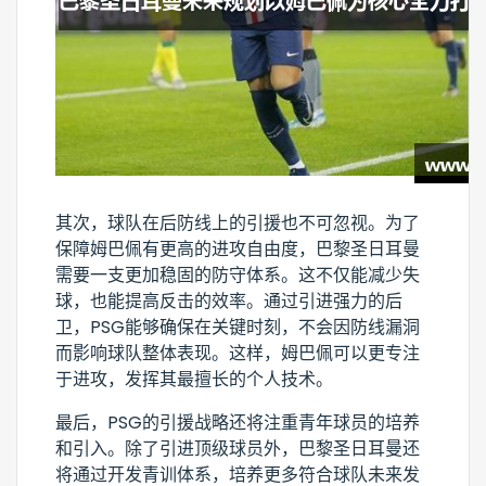
其次，球队在后防线上的引援也不可忽视。为了
保障姆巴佩有更高的进攻自由度，巴黎圣日耳曼
需要一支更加稳固的防守体系。这不仅能减少失
球，也能提高反击的效率。通过引进强力的后
卫，PSG能够确保在关键时刻，不会因防线漏洞
而影响球队整体表现。这样，姆巴佩可以更专注
于进攻，发挥其最擅长的个人技术。
最后，PSG的引援战略还将注重青年球员的培养
和引入。除了引进顶级球员外，巴黎圣日耳曼还
将通过开发青训体系，培养更多符合球队未来发