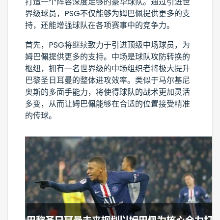
打造一个阵容深度足够的豪华球队。通过引进世
界级球员，PSG不仅能够为姆巴佩提供更多的支
持，还能增强球队在各项赛事中的竞争力。
首先，PSG将继续致力于引进顶级中场球员，为
姆巴佩提供更多的支持。中场是球队攻防转换的
枢纽，拥有一名世界级的中场组织者将极大提升
巴黎圣日耳曼的整体进攻效率。类似于马尔基尼
奥斯的多面手能力，将使得球队的战术更加灵活
多变，从而让姆巴佩能够在合适的位置接受精准
的传球。