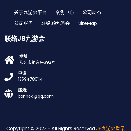
关于九游会平台
案例中心
公司动态
公司服务
联络J9九游会
SiteMap
联络J9九游会
地址:
都匀市拒意庄392号
电话:
13594780114
邮箱:
banned@qq.com
Copyright © 2023 - All Rights Reserved
J9九游会登录