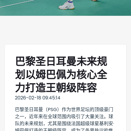
巴黎圣日耳曼未来规
划以姆巴佩为核心全
力打造王朝级阵容
2026-02-18 09:45:14
巴黎圣日耳曼（PSG）作为世界足坛的顶级豪门
之一，近年来在全球范围内吸引了大量关注。球
队的未来规划，尤其是围绕法国超级球星基利安·
姆巴佩打造的王朝级阵容，成为了各界热议的焦