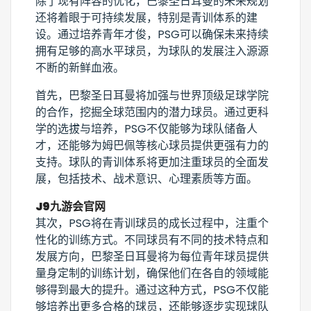
除了现有阵容的优化，巴黎圣日耳曼的未来规划
还将着眼于可持续发展，特别是青训体系的建
设。通过培养青年才俊，PSG可以确保未来持续
拥有足够的高水平球员，为球队的发展注入源源
不断的新鲜血液。
首先，巴黎圣日耳曼将加强与世界顶级足球学院
的合作，挖掘全球范围内的潜力球员。通过更科
学的选拔与培养，PSG不仅能够为球队储备人
才，还能够为姆巴佩等核心球员提供更强有力的
支持。球队的青训体系将更加注重球员的全面发
展，包括技术、战术意识、心理素质等方面。
J9九游会官网
其次，PSG将在青训球员的成长过程中，注重个
性化的训练方式。不同球员有不同的技术特点和
发展方向，巴黎圣日耳曼将为每位青年球员提供
量身定制的训练计划，确保他们在各自的领域能
够得到最大的提升。通过这种方式，PSG不仅能
够培养出更多合格的球员，还能够逐步实现球队