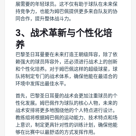
展需要的年轻球员。这不仅有助于球队在未来保
持竞争力，也能为姆巴佩提供更多来自队友的协
同合作，提升整体战斗力。
3、战术革新与个性化培
养
巴黎圣日耳曼要在未来打造王朝级阵容，除了依
赖强大的球员阵容外，还必须进行战术上的创新
和个性化培养。对于姆巴佩这样的超级球星，球
队将制定专门的战术体系，确保他能在最适合的
环境中发挥出最佳水平。
首先，巴黎圣日耳曼的战术会更加注重球员的个
性化发展。姆巴佩作为球队的核心人物，未来的
战术安排将更多地围绕他的个人特点进行设计。
教练组将根据姆巴佩的运动能力、技术特点和场
上意识，制定更具针对性的训练计划，确保他能
够在比赛中以最舒适的方式发挥作用。