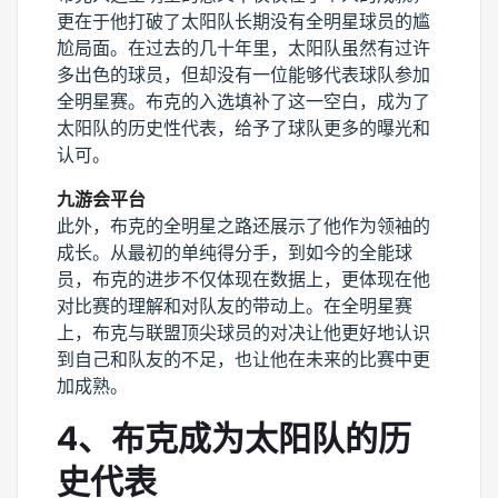
更在于他打破了太阳队长期没有全明星球员的尴
尬局面。在过去的几十年里，太阳队虽然有过许
多出色的球员，但却没有一位能够代表球队参加
全明星赛。布克的入选填补了这一空白，成为了
太阳队的历史性代表，给予了球队更多的曝光和
认可。
九游会平台
此外，布克的全明星之路还展示了他作为领袖的
成长。从最初的单纯得分手，到如今的全能球
员，布克的进步不仅体现在数据上，更体现在他
对比赛的理解和对队友的带动上。在全明星赛
上，布克与联盟顶尖球员的对决让他更好地认识
到自己和队友的不足，也让他在未来的比赛中更
加成熟。
4、布克成为太阳队的历
史代表