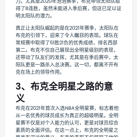
力。尤其是2020年泡泡赛季，布克带领太阳队取
得了8连胜，虽然未能进入季后赛，但这已足以证
明太阳队的潜力。
真正让太阳队崛起的是在2021年赛季，太阳队在
布克的引领下，迎来了令人瞩目的表现。球队在
常规赛中取得了51胜21负的优秀成绩，排名西部
第二。布克不仅自己展现出全明星级别的表现，
还带动了队友们的发挥，尤其是在季后赛中，太
阳队更是一路杀入总决赛。这一切，都离不开布
克在场上的领导作用。
3、布克全明星之路的意
义
布克在2021年首次入选NBA全明星赛，标志着他
从一名优秀的球员成长为真正的超级明星。全明
星赛不仅是对个人能力的认可，更是对球员综合
素质的全面评估。在这一点上，布克的全明星之