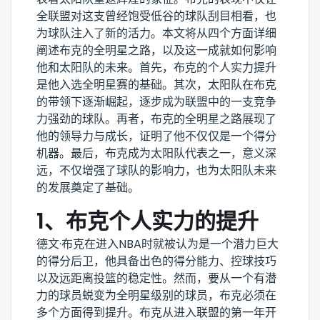
全联盟对这支曾经饱受低谷的球队刮目相看，也
为球队注入了新的活力。本文将从四个方面详细
阐述布克的全明星之路，以及这一成就如何影响
他和太阳队的未来。首先，布克的个人实力提升
是他入选全明星赛的基础。其次，太阳队在布克
的带领下逐渐崛起，逐步成为联盟中的一支竞争
力强劲的球队。再者，布克的全明星之路展现了
他的领导力与成长，证明了他不仅仅是一个得分
机器。最后，布克成为太阳队代表之一，意义深
远，不仅增强了球队的影响力，也为太阳队未来
的发展奠定了基础。
1、布克个人实力的提升
德文·布克在进入NBA时就被认为是一个潜力巨大
的得分后卫，他具备出色的得分能力、控球技巧
以及远距离投篮的稳定性。然而，要从一个有潜
力的球员蜕变为全明星级别的球员，布克必须在
多个方面得到提升。布克从进入联盟的第一年开