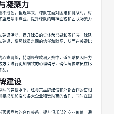
与凝聚力
毫不逊色，但近年来，球队在面对困难和挑战时，时
了重建法甲霸业，提升球队的精神面貌和团队凝聚力
队建设活动，提升球员的集体荣誉感和责任感。球队
队建设，增强球员之间的信任和默契，从而在关键比
的心态调整，特别是在欧洲大赛中，避免球员因压力
这方面进行更加细致的心理辅导，确保每位球员在比
不乱。
牌建设
球队的竞技水平，还与其品牌建设和外部合作紧密相
耳曼必须加强与各大企业和赞助商的合作，同时在国
球顶级品牌的合作关系，提升俱乐部的商业价值。通