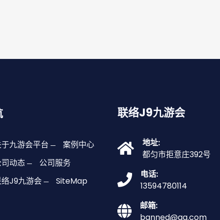
联络J9九游会
航
地址:
关于九游会平台
案例中心
都匀市拒意庄392号
公司动态
公司服务
电话:
联络J9九游会
SiteMap
13594780114
邮箱:
banned@qq.com